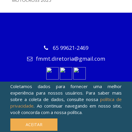
MOTOCROSS 2025
65 99621-2469
fmmt.diretoria@gmail.com
Coletamos dados para fornecer uma melhor
experiência para nossos usuários. Para saber mais
sobre a coleta de dados, consulte nossa
política de
privacidade
. Ao continuar navegando em nosso site,
você concorda com a nossa política.
Copyright © 2021
Bahia WebSites
. Todos os direitos reservados
ACEITAR
para a Federação de Motociclismo de Mato Grosso